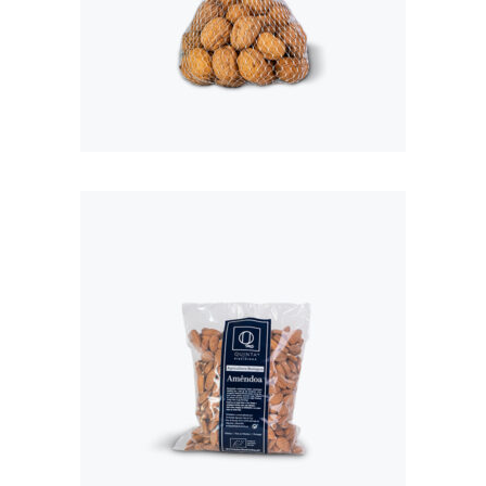
NOZ COM
CASCA 500G
€
3,50
AMÊNDOA BIO
COM PELE 500G