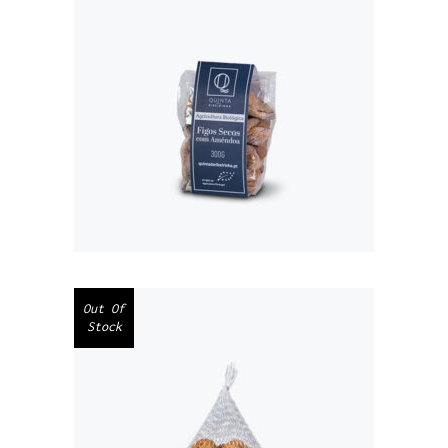
FIGO SECO COM
AMÊNDOA BIO
300G
€
5,00
Out Of
Stock