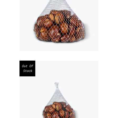
CASTANHA DE
TRÁS-OS-
MONTES 1KG
€
4,00
Out Of
Stock
CASTANHA DE
TRÁS-OS-