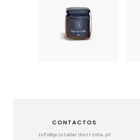
FIGO EM
CALDA
300G
€
4,50
CONTACTOS
info@quintadaribeirinha.pt