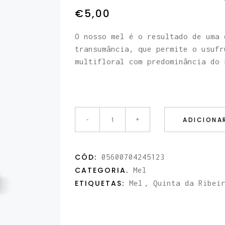
€
5,00
O nosso mel é o resultado de uma 
transumância, que permite o usufr
multifloral com predominância do 
ADICIONA
Mel
Multifloral
CÓD:
05600704245123
CATEGORIA.
Mel
(claro)
ETIQUETAS:
Mel
,
Quinta da Ribei
500g