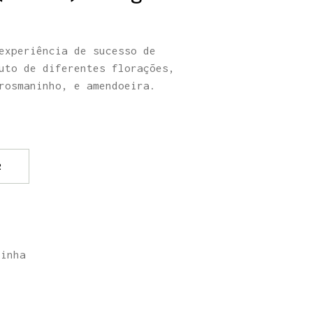
experiência de sucesso de
uto de diferentes florações,
rosmaninho, e amendoeira.
R
rinha