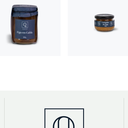
FIGO EM
COMPOT
CALDA
DE FIG
500G
150G
€
6,50
€
3,00