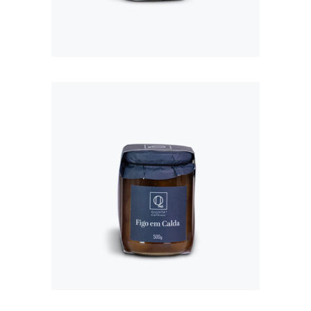
300G
€
4,50
FIGO EM CALDA
500G
€
6,50